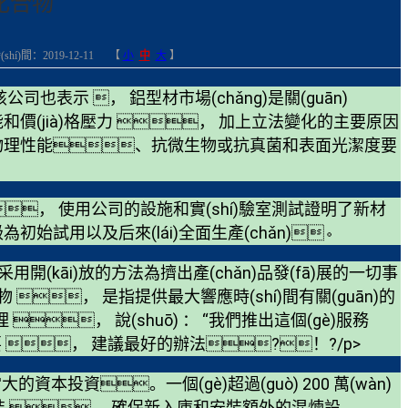
的化合物
shí)間：2019-12-11
【
小
中
大
】
司也表示 ， 鋁型材市場(chǎng)是關(guān)
能和價(jià)格壓力 ， 加上立法變化的主要原因
、隆起在物理性能、抗微生物或抗真菌和表面光潔度要
恩 ， 使用公司的設施和實(shí)驗室測試證明了新材
為初始試用以及后來(lái)全面生產(chǎn)。
采用開(kāi)放的方法為擠出產(chǎn)品發(fā)展的一切事
， 是指提供最大響應時(shí)間有關(guān)的
)理 ， 說(shuō) ： “我們推出這個(gè)服務
的需要 ， 建議最好的辦法?！?/p>
相當大的資本投資。一個(gè)超過(guò) 200 萬(wàn)
裝 ， 確保新入庫和安裝額外的混煉設