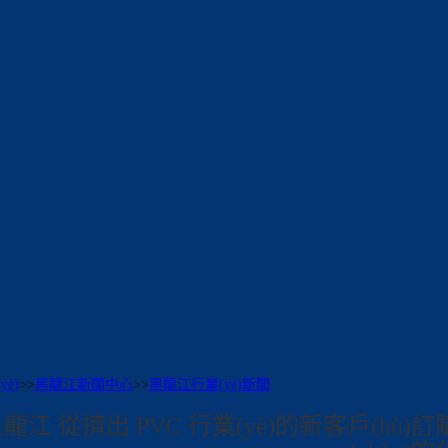
yè)
>>
黑龍江新聞中心
>>
黑龍江行業(yè)新聞
龍江 從擠出 PVC 行業(yè)的新客戶(hù