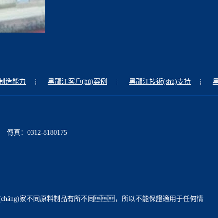
制造能力
黑龍江客戶(hù)案例
黑龍江技術(shù)支持
77 傳真：0312-8180175
(chǎng)家不同原料制品有所不同，所以不能保證適用于任何情