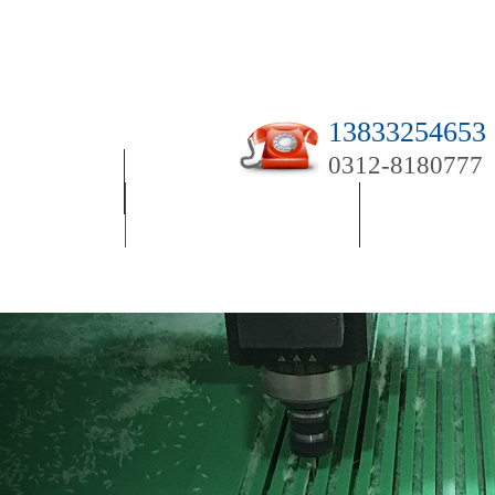
13833254653
0312-8180777
戶(hù)案例
黑龍江技術(shù)支持