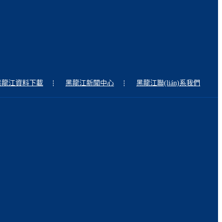
黑龍江資料下載
黑龍江新聞中心
黑龍江聯(lián)系我們