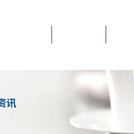
雙鴨山產(chǎn)品展示
雙鴨山制造能力
雙鴨山客
雙鴨山聯(lián)系我們