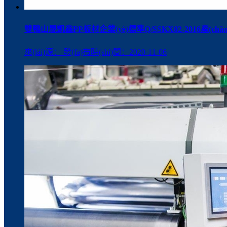
雙鴨山晟凱鑫PP板材企業(yè)標準Q/SSKX02-2016產(ch
來(lái)源： 發(fā)布時(shí)間：2020-11-06