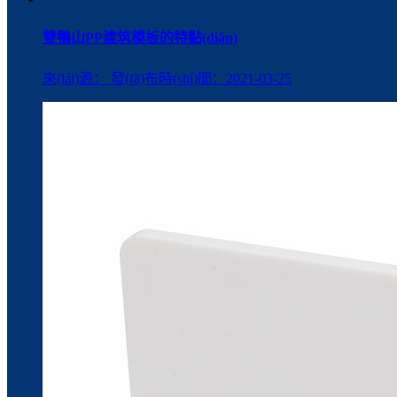
雙鴨山PP建筑模板的特點(diǎn)
來(lái)源： 發(fā)布時(shí)間：2021-03-25