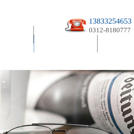
13833254653
0312-8180777
戶(hù)案例
雙鴨山技術(shù)支持