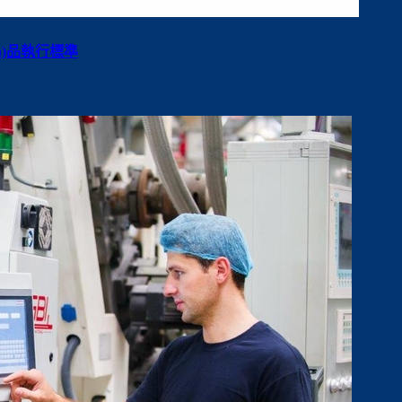
ǎn)品執行標準