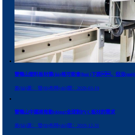
雙鴨山塑料板材價(jià)格可能會(huì )下跌，但沒(mé
來(lái)源： 發(fā)布時(shí)間：2020-03-19
雙鴨山中國將推動(dòng)全球對PVC板材的需求
來(lái)源： 發(fā)布時(shí)間：2019-12-31