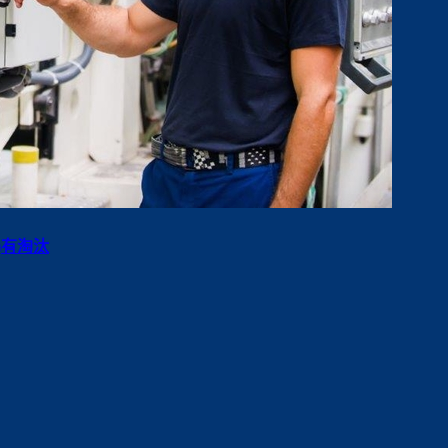
i)有淘汰