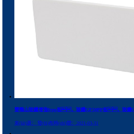
雙鴨山玻纖增強frpp板，玻纖GF50PP板，玻纖GF
來(lái)源： 發(fā)布時(shí)間：2021-03-31