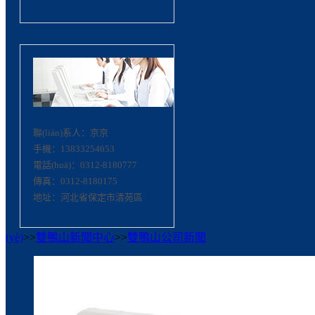
聯(lián)系人：京京
手機：13833254653
電話(huà)：0312-8180777
傳真：0312-8180175
地址：河北省保定市清苑區
(yè)
>>
雙鴨山新聞中心
>>
雙鴨山公司新聞