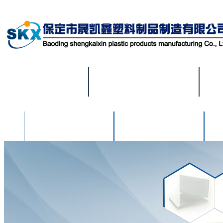
首頁(yè)
七臺河關(guān)于我們
七臺河資料下載
七臺河新聞中心