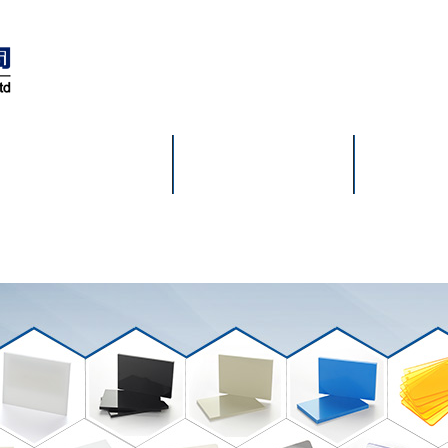
七臺河產(chǎn)品展示
七臺河制造能力
七臺河客
七臺河聯(lián)系我們