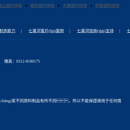
鴨山塑料焊條
雞西塑料焊條
大慶塑料焊條
伊春塑料焊條
制造能力
七臺河客戶(hù)案例
七臺河技術(shù)支持
77 傳真：0312-8180175
(chǎng)家不同原料制品有所不同，所以不能保證適用于任何情