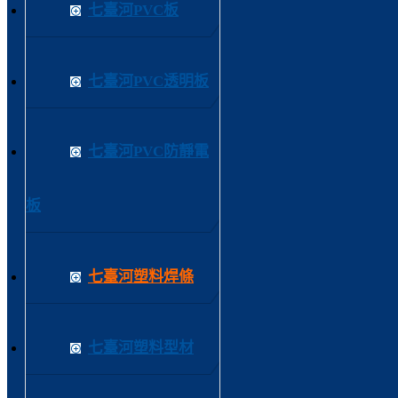
七臺河PVC板
七臺河PVC透明板
七臺河PVC防靜電
板
七臺河塑料焊條
七臺河塑料型材