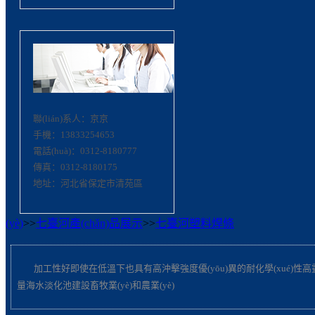
聯(lián)系人：京京
手機：13833254653
電話(huà)：0312-8180777
傳真：0312-8180175
地址：河北省保定市清苑區
(yè)
>>
七臺河產(chǎn)品展示
>>
七臺河塑料焊條
加工性好即使在低溫下也具有高沖擊強度優(yōu)異的耐化學(xué)性高靈活性多種
量海水淡化池建設畜牧業(yè)和農業(yè)